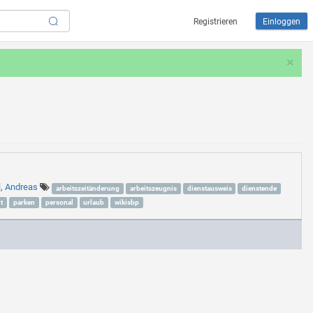
Registrieren
Einloggen
×
l, Andreas
arbeitszeitänderung
arbeitszeugnis
dienstausweis
dienstende
t
parken
personal
urlaub
wikisbp