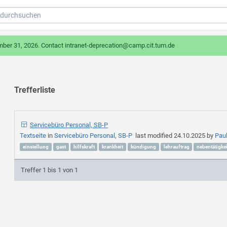
mber 31, 2026. Contact intranet-deprecation@camp.cit.tum.de
Trefferliste
Servicebüro Personal, SB-P
Textseite
in
Servicebüro Personal, SB-P
last modified
24.10.2025
by
Pau
einstellung
gast
hilfskraft
krankheit
kündigung
lehrauftrag
nebentätigkei
Treffer 1 bis 1 von 1