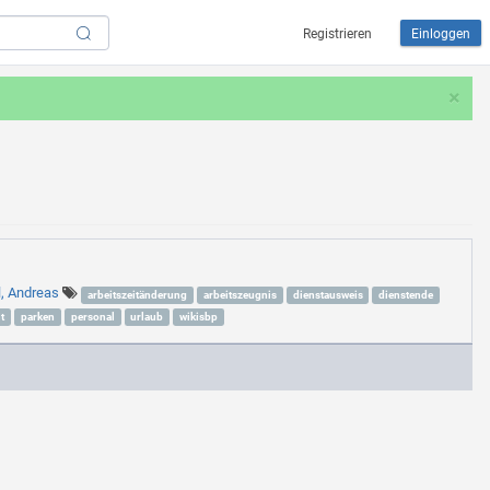
Registrieren
Einloggen
×
l, Andreas
arbeitszeitänderung
arbeitszeugnis
dienstausweis
dienstende
t
parken
personal
urlaub
wikisbp