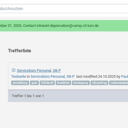
mber 31, 2026. Contact intranet-deprecation@camp.cit.tum.de
Trefferliste
Servicebüro Personal, SB-P
Textseite
in
Servicebüro Personal, SB-P
last modified
24.10.2025
by
Pau
einstellung
gast
hilfskraft
krankheit
kündigung
lehrauftrag
nebentätigkei
Treffer 1 bis 1 von 1