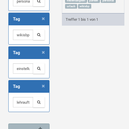
nebentätigkeit
parken
personal
urlaub
wikisbp
×
Tag
Treffer 1 bis 1 von 1
×
Tag
×
Tag