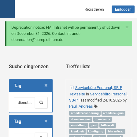
Registrieren
Einloggen
×
Deprecation notice: FMI Intranet will be permanently shut down
on December 31, 2026. Contact intranet-
deprecation@camp.cit.tum.de
Suche eingrenzen
Trefferliste
×
Tag
Servicebüro Personal, SB-P
Textseite
in
Servicebüro Personal,
SB-P
last modified
24.10.2025
by
Paul, Andreas
arbeitszeitänderung
arbeitszeugnis
×
dienstausweis
dienstende
Tag
einstellung
gast
hilfskraft
krankheit
kündigung
lehrauftrag