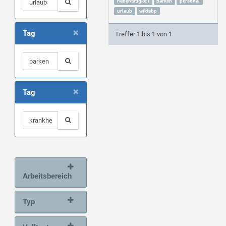
nebentätigkeit
parken
personal
urlaub
wikisbp
×
Tag
Treffer 1 bis 1 von 1
×
Tag
Arbeitsbereich
Typ