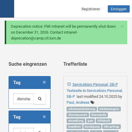
Registrieren
Einloggen
×
Deprecation notice: FMI Intranet will be permanently shut down
on December 31, 2026. Contact intranet-
deprecation@camp.cit.tum.de
Suche eingrenzen
Trefferliste
×
Tag
Servicebüro Personal, SB-P
Textseite
in
Servicebüro Personal,
SB-P
last modified
24.10.2025
by
Paul, Andreas
arbeitszeitänderung
arbeitszeugnis
×
dienstausweis
dienstende
Tag
einstellung
gast
hilfskraft
krankheit
kündigung
lehrauftrag