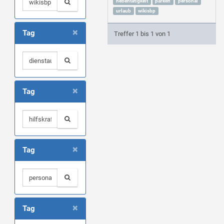
nebentätigkeit
parken
personal
urlaub
wikisbp
×
Tag
Treffer 1 bis 1 von 1
×
Tag
×
Tag
×
Tag