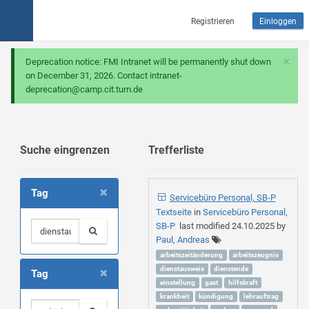
Registrieren
Einloggen
×
Deprecation notice: FMI Intranet will be permanently shut down
on December 31, 2026. Contact intranet-
deprecation@camp.cit.tum.de
Suche eingrenzen
Trefferliste
×
Tag
Servicebüro Personal, SB-P
Textseite
in
Servicebüro Personal,
SB-P
last modified
24.10.2025
by
Paul, Andreas
arbeitszeitänderung
arbeitszeugnis
×
dienstausweis
dienstende
Tag
einstellung
gast
hilfskraft
krankheit
kündigung
lehrauftrag