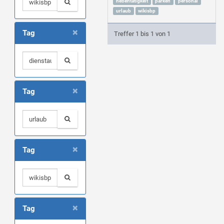
nebentätigkeit
parken
personal
urlaub
wikisbp
×
Tag
Treffer 1 bis 1 von 1
×
Tag
×
Tag
×
Tag