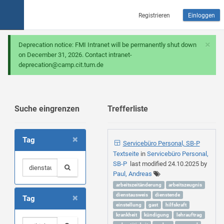
Registrieren
Einloggen
×
Deprecation notice: FMI Intranet will be permanently shut down
on December 31, 2026. Contact intranet-
deprecation@camp.cit.tum.de
Suche eingrenzen
Trefferliste
×
Tag
Servicebüro Personal, SB-P
Textseite
in
Servicebüro Personal,
SB-P
last modified
24.10.2025
by
Paul, Andreas
arbeitszeitänderung
arbeitszeugnis
×
dienstausweis
dienstende
Tag
einstellung
gast
hilfskraft
krankheit
kündigung
lehrauftrag