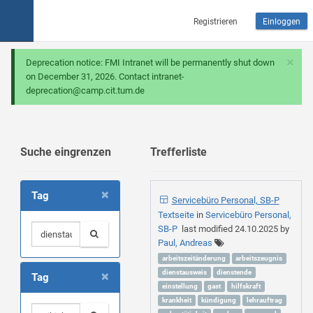
Registrieren
Einloggen
×
Deprecation notice: FMI Intranet will be permanently shut down
on December 31, 2026. Contact intranet-
deprecation@camp.cit.tum.de
Suche eingrenzen
Trefferliste
×
Tag
Servicebüro Personal, SB-P
Textseite
in
Servicebüro Personal,
SB-P
last modified
24.10.2025
by
Paul, Andreas
arbeitszeitänderung
arbeitszeugnis
×
dienstausweis
dienstende
Tag
einstellung
gast
hilfskraft
krankheit
kündigung
lehrauftrag