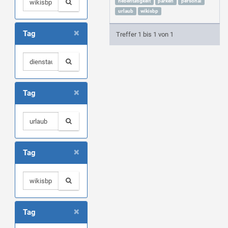
nebentätigkeit
parken
personal
urlaub
wikisbp
×
Tag
Treffer 1 bis 1 von 1
×
Tag
×
Tag
×
Tag