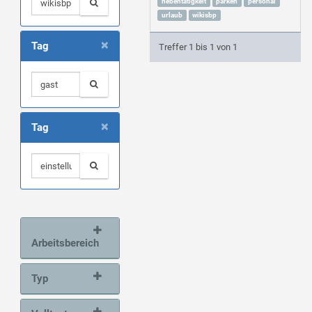
nebentätigkeit
parken
personal
urlaub
wikisbp
×
Tag
Treffer 1 bis 1 von 1
×
Tag
Arbeitsbereich
Typ