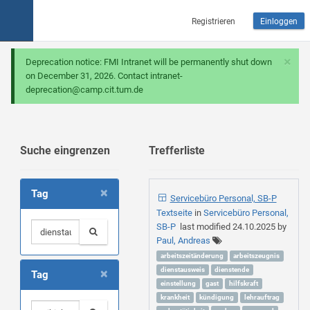
Registrieren
Einloggen
×
Deprecation notice: FMI Intranet will be permanently shut down
on December 31, 2026. Contact intranet-
deprecation@camp.cit.tum.de
Suche eingrenzen
Trefferliste
×
Tag
Servicebüro Personal, SB-P
Textseite
in
Servicebüro Personal,
SB-P
last modified
24.10.2025
by
Paul, Andreas
arbeitszeitänderung
arbeitszeugnis
×
dienstausweis
dienstende
Tag
einstellung
gast
hilfskraft
krankheit
kündigung
lehrauftrag