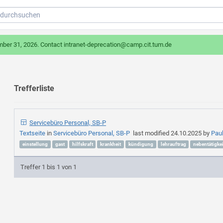
mber 31, 2026. Contact intranet-deprecation@camp.cit.tum.de
Trefferliste
Servicebüro Personal, SB-P
Textseite
in
Servicebüro Personal, SB-P
last modified
24.10.2025
by
Pau
einstellung
gast
hilfskraft
krankheit
kündigung
lehrauftrag
nebentätigkei
Treffer 1 bis 1 von 1