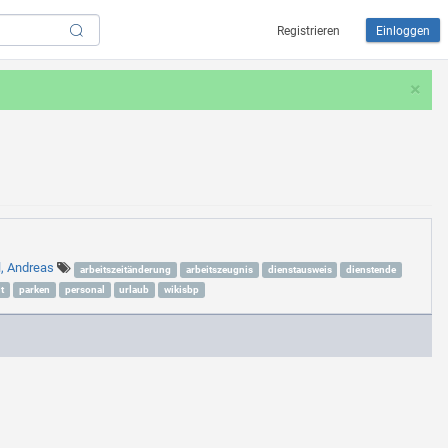
Registrieren
Einloggen
×
l, Andreas
arbeitszeitänderung
arbeitszeugnis
dienstausweis
dienstende
t
parken
personal
urlaub
wikisbp