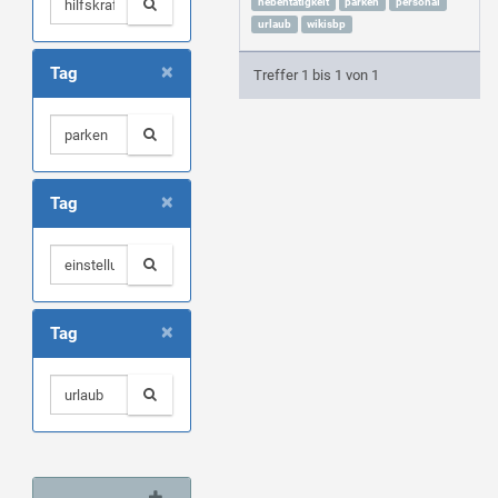
nebentätigkeit
parken
personal
urlaub
wikisbp
×
Tag
Treffer 1 bis 1 von 1
×
Tag
×
Tag