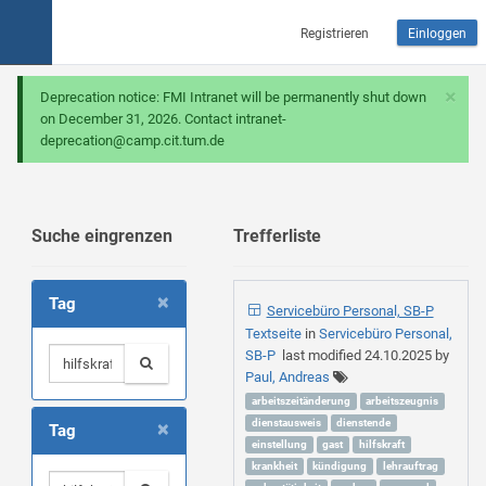
Registrieren
Einloggen
×
Deprecation notice: FMI Intranet will be permanently shut down
on December 31, 2026. Contact intranet-
deprecation@camp.cit.tum.de
Suche eingrenzen
Trefferliste
×
Tag
Servicebüro Personal, SB-P
Textseite
in
Servicebüro Personal,
SB-P
last modified
24.10.2025
by
Paul, Andreas
arbeitszeitänderung
arbeitszeugnis
×
dienstausweis
dienstende
Tag
einstellung
gast
hilfskraft
krankheit
kündigung
lehrauftrag