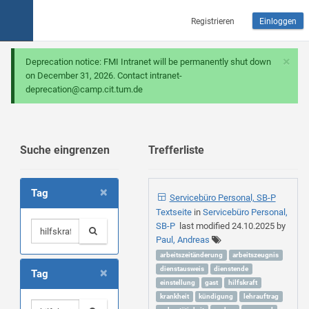
Registrieren
Einloggen
×
Deprecation notice: FMI Intranet will be permanently shut down
on December 31, 2026. Contact intranet-
deprecation@camp.cit.tum.de
Suche eingrenzen
Trefferliste
×
Tag
Servicebüro Personal, SB-P
Textseite
in
Servicebüro Personal,
SB-P
last modified
24.10.2025
by
Paul, Andreas
arbeitszeitänderung
arbeitszeugnis
×
dienstausweis
dienstende
Tag
einstellung
gast
hilfskraft
krankheit
kündigung
lehrauftrag