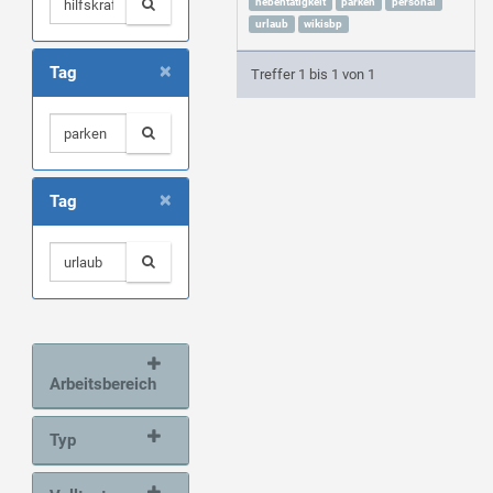
nebentätigkeit
parken
personal
urlaub
wikisbp
×
Tag
Treffer 1 bis 1 von 1
×
Tag
Arbeitsbereich
Typ