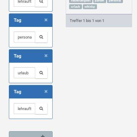
nebentätigkeit
parken
personal
urlaub
wikisbp
×
Tag
Treffer 1 bis 1 von 1
×
Tag
×
Tag