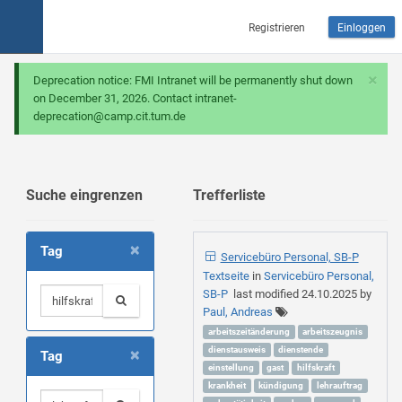
Registrieren
Einloggen
×
Deprecation notice: FMI Intranet will be permanently shut down
on December 31, 2026. Contact intranet-
deprecation@camp.cit.tum.de
Suche eingrenzen
Trefferliste
×
Tag
Servicebüro Personal, SB-P
Textseite
in
Servicebüro Personal,
SB-P
last modified
24.10.2025
by
Paul, Andreas
arbeitszeitänderung
arbeitszeugnis
×
dienstausweis
dienstende
Tag
einstellung
gast
hilfskraft
krankheit
kündigung
lehrauftrag