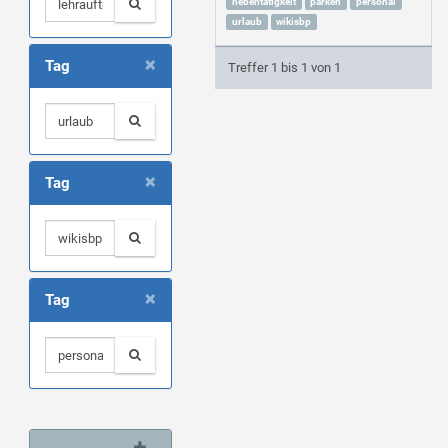
nebentätigkeit
parken
personal
urlaub
wikisbp
×
Tag
Treffer 1 bis 1 von 1
×
Tag
×
Tag