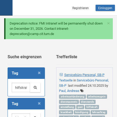
Registrieren
Einloggen
×
Deprecation notice: FMI Intranet will be permanently shut down
on December 31, 2026. Contact intranet-
deprecation@camp.cit.tum.de
Suche eingrenzen
Trefferliste
×
Tag
Servicebüro Personal, SB-P
Textseite
in
Servicebüro Personal,
SB-P
last modified
24.10.2025
by
Paul, Andreas
arbeitszeitänderung
arbeitszeugnis
×
dienstausweis
dienstende
Tag
einstellung
gast
hilfskraft
krankheit
kündigung
lehrauftrag