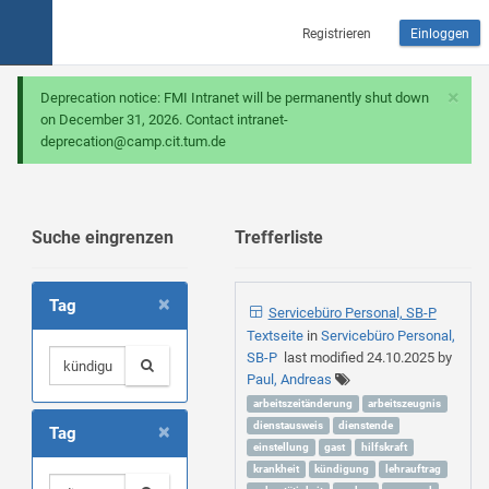
Registrieren
Einloggen
×
Deprecation notice: FMI Intranet will be permanently shut down
on December 31, 2026. Contact intranet-
deprecation@camp.cit.tum.de
Suche eingrenzen
Trefferliste
×
Tag
Servicebüro Personal, SB-P
Textseite
in
Servicebüro Personal,
SB-P
last modified
24.10.2025
by
Paul, Andreas
arbeitszeitänderung
arbeitszeugnis
×
dienstausweis
dienstende
Tag
einstellung
gast
hilfskraft
krankheit
kündigung
lehrauftrag