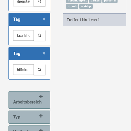
nebentätigkeit
parken
personal
urlaub
wikisbp
×
Tag
Treffer 1 bis 1 von 1
×
Tag
Arbeitsbereich
Typ