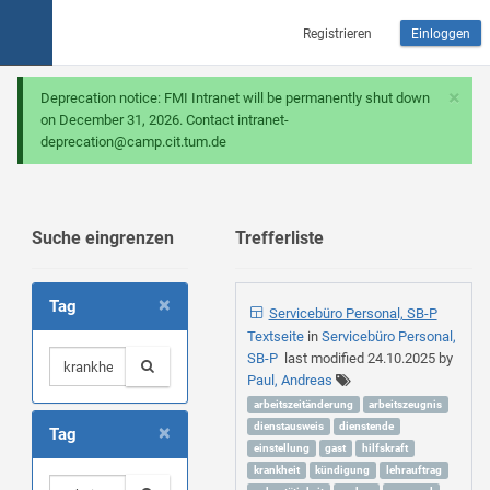
Registrieren
Einloggen
×
Deprecation notice: FMI Intranet will be permanently shut down
on December 31, 2026. Contact intranet-
deprecation@camp.cit.tum.de
Suche eingrenzen
Trefferliste
×
Tag
Servicebüro Personal, SB-P
Textseite
in
Servicebüro Personal,
SB-P
last modified
24.10.2025
by
Paul, Andreas
arbeitszeitänderung
arbeitszeugnis
×
dienstausweis
dienstende
Tag
einstellung
gast
hilfskraft
krankheit
kündigung
lehrauftrag