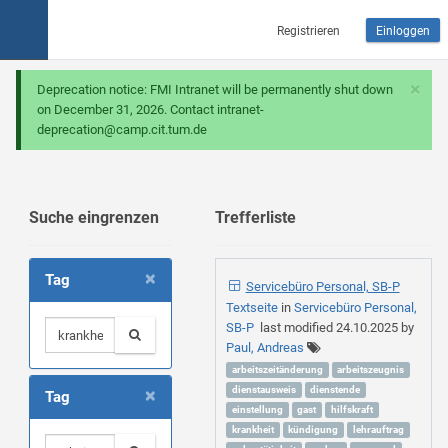
Registrieren
Einloggen
×
Deprecation notice: FMI Intranet will be permanently shut down
on December 31, 2026. Contact intranet-
deprecation@camp.cit.tum.de
Suche eingrenzen
Trefferliste
×
Tag
Servicebüro Personal, SB-P
Textseite
in
Servicebüro Personal,
SB-P
last modified
24.10.2025
by
Paul, Andreas
arbeitszeitänderung
arbeitszeugnis
×
dienstausweis
dienstende
Tag
einstellung
gast
hilfskraft
krankheit
kündigung
lehrauftrag