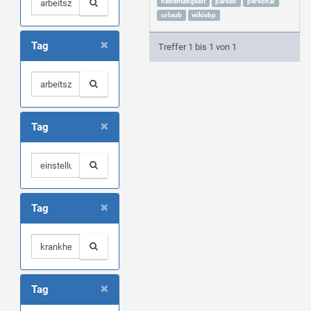
nebentätigkeit
parken
personal
urlaub
wikisbp
×
Tag
Treffer 1 bis 1 von 1
×
Tag
×
Tag
×
Tag