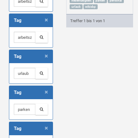
nebentätigkeit
parken
personal
urlaub
wikisbp
×
Tag
Treffer 1 bis 1 von 1
×
Tag
×
Tag
×
Tag