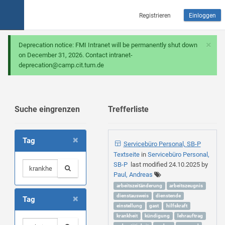
Registrieren
Einloggen
×
Deprecation notice: FMI Intranet will be permanently shut down
on December 31, 2026. Contact intranet-
deprecation@camp.cit.tum.de
Suche eingrenzen
Trefferliste
×
Tag
Servicebüro Personal, SB-P
Textseite
in
Servicebüro Personal,
SB-P
last modified
24.10.2025
by
Paul, Andreas
arbeitszeitänderung
arbeitszeugnis
×
dienstausweis
dienstende
Tag
einstellung
gast
hilfskraft
krankheit
kündigung
lehrauftrag