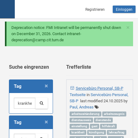
Registrieren
Einloggen
×
Deprecation notice: FMI Intranet will be permanently shut down
on December 31, 2026. Contact intranet-
deprecation@camp.cit.tum.de
Suche eingrenzen
Trefferliste
×
Tag
Servicebüro Personal, SB-P
Textseite
in
Servicebüro Personal,
SB-P
last modified
24.10.2025
by
Paul, Andreas
arbeitszeitänderung
arbeitszeugnis
×
dienstausweis
dienstende
Tag
einstellung
gast
hilfskraft
krankheit
kündigung
lehrauftrag