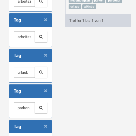
nebentätigkeit
parken
personal
urlaub
wikisbp
×
Tag
Treffer 1 bis 1 von 1
×
Tag
×
Tag
×
Tag