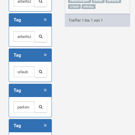
nebentätigkeit
parken
personal
urlaub
wikisbp
×
Tag
Treffer 1 bis 1 von 1
×
Tag
×
Tag
×
Tag