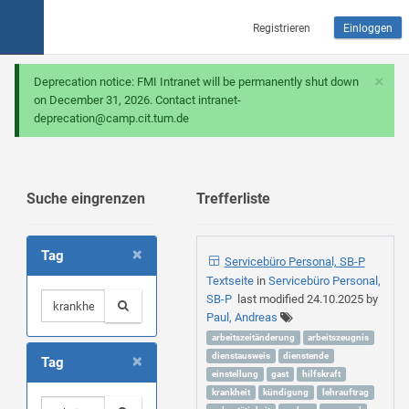
Registrieren
Einloggen
×
Deprecation notice: FMI Intranet will be permanently shut down
on December 31, 2026. Contact intranet-
deprecation@camp.cit.tum.de
Suche eingrenzen
Trefferliste
×
Tag
Servicebüro Personal, SB-P
Textseite
in
Servicebüro Personal,
SB-P
last modified
24.10.2025
by
Paul, Andreas
arbeitszeitänderung
arbeitszeugnis
×
dienstausweis
dienstende
Tag
einstellung
gast
hilfskraft
krankheit
kündigung
lehrauftrag