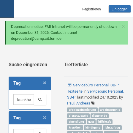
Registrieren
Einloggen
×
Deprecation notice: FMI Intranet will be permanently shut down
on December 31, 2026. Contact intranet-
deprecation@camp.cit.tum.de
Suche eingrenzen
Trefferliste
×
Tag
Servicebüro Personal, SB-P
Textseite
in
Servicebüro Personal,
SB-P
last modified
24.10.2025
by
Paul, Andreas
arbeitszeitänderung
arbeitszeugnis
×
dienstausweis
dienstende
Tag
einstellung
gast
hilfskraft
krankheit
kündigung
lehrauftrag