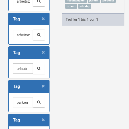
nebentätigkeit
parken
personal
urlaub
wikisbp
×
Tag
Treffer 1 bis 1 von 1
×
Tag
×
Tag
×
Tag