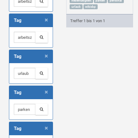
nebentätigkeit
parken
personal
urlaub
wikisbp
×
Tag
Treffer 1 bis 1 von 1
×
Tag
×
Tag
×
Tag