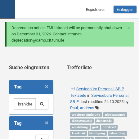
Registrieren
Einloggen
×
Deprecation notice: FMI Intranet will be permanently shut down
on December 31, 2026. Contact intranet-
deprecation@camp.cit.tum.de
Suche eingrenzen
Trefferliste
×
Tag
Servicebüro Personal, SB-P
Textseite
in
Servicebüro Personal,
SB-P
last modified
24.10.2025
by
Paul, Andreas
arbeitszeitänderung
arbeitszeugnis
×
dienstausweis
dienstende
Tag
einstellung
gast
hilfskraft
krankheit
kündigung
lehrauftrag