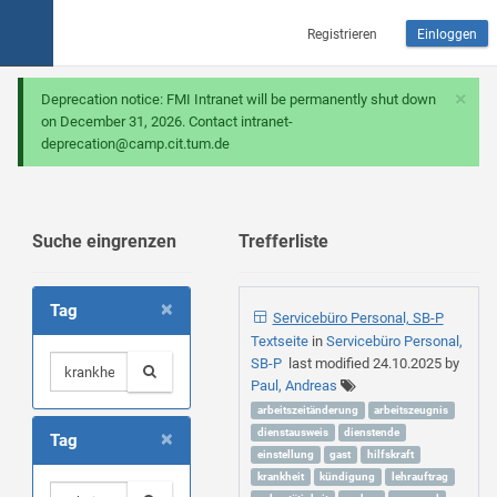
Registrieren
Einloggen
×
Deprecation notice: FMI Intranet will be permanently shut down
on December 31, 2026. Contact intranet-
deprecation@camp.cit.tum.de
Suche eingrenzen
Trefferliste
×
Tag
Servicebüro Personal, SB-P
Textseite
in
Servicebüro Personal,
SB-P
last modified
24.10.2025
by
Paul, Andreas
arbeitszeitänderung
arbeitszeugnis
×
dienstausweis
dienstende
Tag
einstellung
gast
hilfskraft
krankheit
kündigung
lehrauftrag