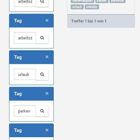
nebentätigkeit
parken
personal
urlaub
wikisbp
×
Tag
Treffer 1 bis 1 von 1
×
Tag
×
Tag
×
Tag