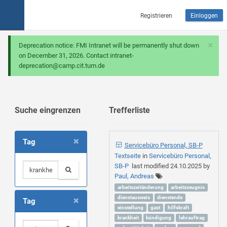
Registrieren
Einloggen
×
Deprecation notice: FMI Intranet will be permanently shut down
on December 31, 2026. Contact intranet-
deprecation@camp.cit.tum.de
Suche eingrenzen
Trefferliste
×
Tag
Servicebüro Personal, SB-P
Textseite
in
Servicebüro Personal,
SB-P
last modified
24.10.2025
by
Paul, Andreas
arbeitszeitänderung
arbeitszeugnis
×
dienstausweis
dienstende
Tag
einstellung
gast
hilfskraft
krankheit
kündigung
lehrauftrag