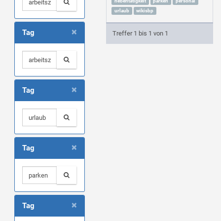
nebentätigkeit
parken
personal
urlaub
wikisbp
×
Tag
Treffer 1 bis 1 von 1
×
Tag
×
Tag
×
Tag