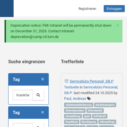
Registrieren
Einloggen
×
Deprecation notice: FMI Intranet will be permanently shut down
on December 31, 2026. Contact intranet-
deprecation@camp.cit.tum.de
Suche eingrenzen
Trefferliste
×
Tag
Servicebüro Personal, SB-P
Textseite
in
Servicebüro Personal,
SB-P
last modified
24.10.2025
by
Paul, Andreas
arbeitszeitänderung
arbeitszeugnis
×
dienstausweis
dienstende
Tag
einstellung
gast
hilfskraft
krankheit
kündigung
lehrauftrag