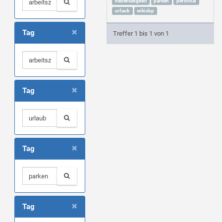
nebentätigkeit
parken
personal
urlaub
wikisbp
×
Tag
Treffer 1 bis 1 von 1
×
Tag
×
Tag
×
Tag