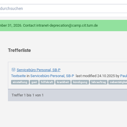
mber 31, 2026. Contact intranet-deprecation@camp.cit.tum.de
Trefferliste
Servicebüro Personal, SB-P
Textseite
in
Servicebüro Personal, SB-P
last modified
24.10.2025
by
Pau
einstellung
gast
hilfskraft
krankheit
kündigung
lehrauftrag
nebentätigkei
Treffer 1 bis 1 von 1