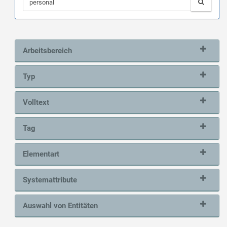
Arbeitsbereich
Typ
Volltext
Tag
Elementart
Systemattribute
Auswahl von Entitäten