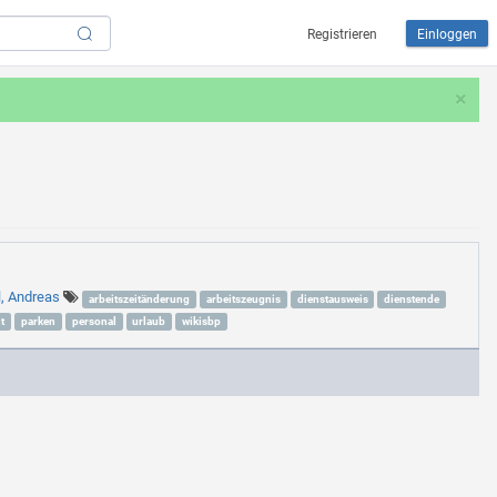
Registrieren
Einloggen
×
l, Andreas
arbeitszeitänderung
arbeitszeugnis
dienstausweis
dienstende
t
parken
personal
urlaub
wikisbp