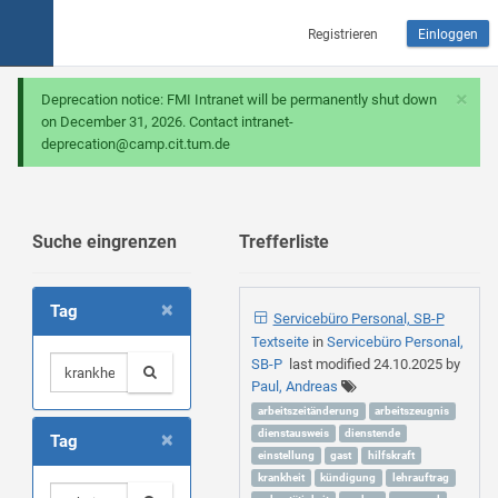
Registrieren
Einloggen
×
Deprecation notice: FMI Intranet will be permanently shut down
on December 31, 2026. Contact intranet-
deprecation@camp.cit.tum.de
Suche eingrenzen
Trefferliste
×
Tag
Servicebüro Personal, SB-P
Textseite
in
Servicebüro Personal,
SB-P
last modified
24.10.2025
by
Paul, Andreas
arbeitszeitänderung
arbeitszeugnis
×
dienstausweis
dienstende
Tag
einstellung
gast
hilfskraft
krankheit
kündigung
lehrauftrag