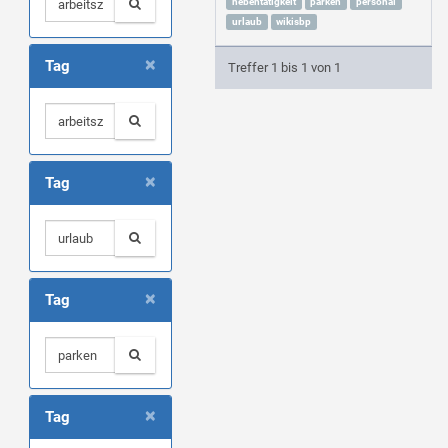
nebentätigkeit
parken
personal
urlaub
wikisbp
×
Tag
Treffer 1 bis 1 von 1
×
Tag
×
Tag
×
Tag