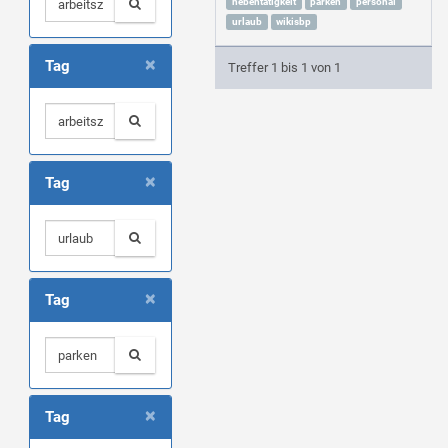
nebentätigkeit
parken
personal
urlaub
wikisbp
×
Tag
Treffer 1 bis 1 von 1
×
Tag
×
Tag
×
Tag