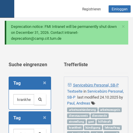
Registrieren
Einloggen
×
Deprecation notice: FMI Intranet will be permanently shut down
on December 31, 2026. Contact intranet-
deprecation@camp.cit.tum.de
Suche eingrenzen
Trefferliste
×
Tag
Servicebüro Personal, SB-P
Textseite
in
Servicebüro Personal,
SB-P
last modified
24.10.2025
by
Paul, Andreas
arbeitszeitänderung
arbeitszeugnis
×
dienstausweis
dienstende
Tag
einstellung
gast
hilfskraft
krankheit
kündigung
lehrauftrag