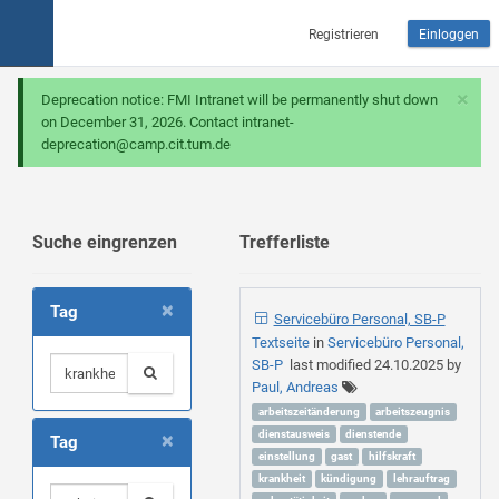
Registrieren
Einloggen
×
Deprecation notice: FMI Intranet will be permanently shut down
on December 31, 2026. Contact intranet-
deprecation@camp.cit.tum.de
Suche eingrenzen
Trefferliste
×
Tag
Servicebüro Personal, SB-P
Textseite
in
Servicebüro Personal,
SB-P
last modified
24.10.2025
by
Paul, Andreas
arbeitszeitänderung
arbeitszeugnis
×
dienstausweis
dienstende
Tag
einstellung
gast
hilfskraft
krankheit
kündigung
lehrauftrag