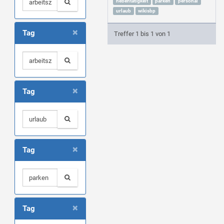
nebentätigkeit
parken
personal
urlaub
wikisbp
×
Tag
Treffer 1 bis 1 von 1
×
Tag
×
Tag
×
Tag