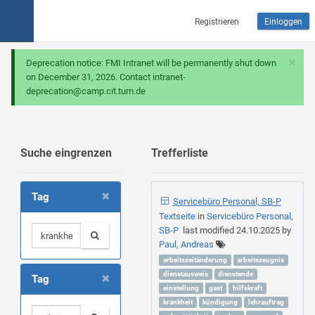
Registrieren
Einloggen
×
Deprecation notice: FMI Intranet will be permanently shut down
on December 31, 2026. Contact intranet-
deprecation@camp.cit.tum.de
Suche eingrenzen
Trefferliste
×
Tag
Servicebüro Personal, SB-P
Textseite
in
Servicebüro Personal,
SB-P
last modified
24.10.2025
by
Paul, Andreas
arbeitszeitänderung
arbeitszeugnis
×
dienstausweis
dienstende
Tag
einstellung
gast
hilfskraft
krankheit
kündigung
lehrauftrag