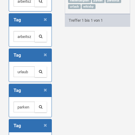
nebentätigkeit
parken
personal
urlaub
wikisbp
×
Tag
Treffer 1 bis 1 von 1
×
Tag
×
Tag
×
Tag