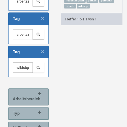
nebentätigkeit
parken
personal
urlaub
wikisbp
×
Tag
Treffer 1 bis 1 von 1
×
Tag
Arbeitsbereich
Typ