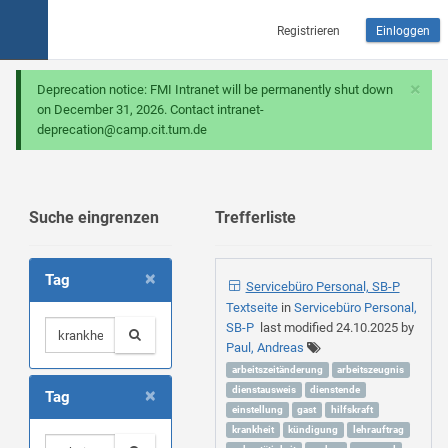
Registrieren
Einloggen
×
Deprecation notice: FMI Intranet will be permanently shut down
on December 31, 2026. Contact intranet-
deprecation@camp.cit.tum.de
Suche eingrenzen
Trefferliste
×
Tag
Servicebüro Personal, SB-P
Textseite
in
Servicebüro Personal,
SB-P
last modified
24.10.2025
by
Paul, Andreas
arbeitszeitänderung
arbeitszeugnis
×
dienstausweis
dienstende
Tag
einstellung
gast
hilfskraft
krankheit
kündigung
lehrauftrag