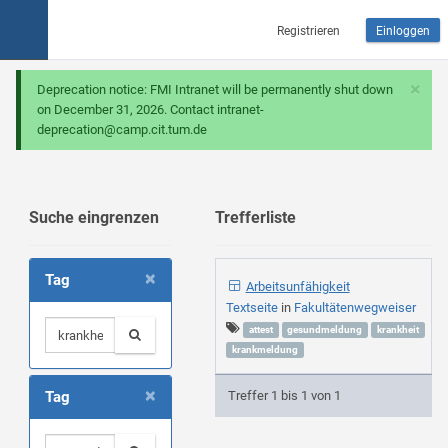
Registrieren
Einloggen
×
Deprecation notice: FMI Intranet will be permanently shut down
on December 31, 2026. Contact intranet-
deprecation@camp.cit.tum.de
Suche eingrenzen
Trefferliste
×
Tag
Arbeitsunfähigkeit
Textseite
in
Fakultätenwegweiser
attest
gesundmeldung
krankheit
krankmeldung
×
Tag
Treffer 1 bis 1 von 1