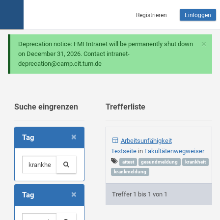
Registrieren
Einloggen
×
Deprecation notice: FMI Intranet will be permanently shut down
on December 31, 2026. Contact intranet-
deprecation@camp.cit.tum.de
Suche eingrenzen
Trefferliste
×
Tag
Arbeitsunfähigkeit
Textseite
in
Fakultätenwegweiser
attest
gesundmeldung
krankheit
krankmeldung
×
Tag
Treffer 1 bis 1 von 1