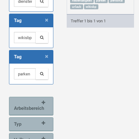
nebentätigkeit
parken
personal
urlaub
wikisbp
×
Tag
Treffer 1 bis 1 von 1
×
Tag
Arbeitsbereich
Typ