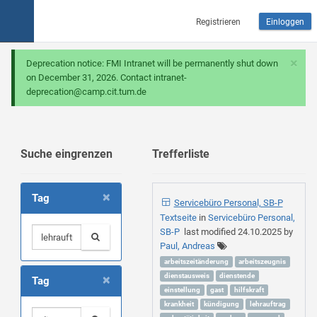
Registrieren
Einloggen
×
Deprecation notice: FMI Intranet will be permanently shut down
on December 31, 2026. Contact intranet-
deprecation@camp.cit.tum.de
Suche eingrenzen
Trefferliste
×
Tag
Servicebüro Personal, SB-P
Textseite
in
Servicebüro Personal,
SB-P
last modified
24.10.2025
by
Paul, Andreas
arbeitszeitänderung
arbeitszeugnis
×
dienstausweis
dienstende
Tag
einstellung
gast
hilfskraft
krankheit
kündigung
lehrauftrag