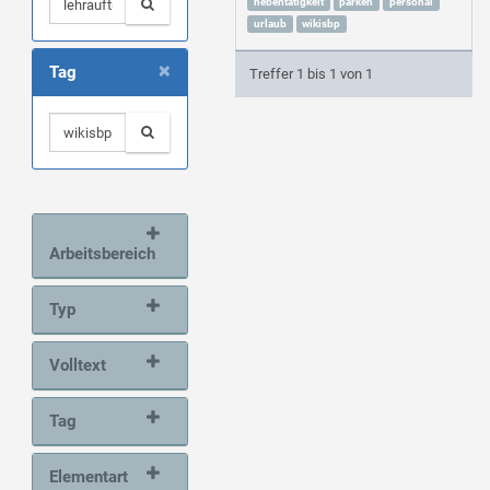
nebentätigkeit
parken
personal
urlaub
wikisbp
×
Tag
Treffer 1 bis 1 von 1
Arbeitsbereich
Typ
Volltext
Tag
Elementart