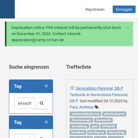
Registrieren
Einloggen
×
Deprecation notice: FMI Intranet will be permanently shut down
on December 31, 2026. Contact intranet-
deprecation@camp.cit.tum.de
Suche eingrenzen
Trefferliste
×
Tag
Servicebüro Personal, SB-P
Textseite
in
Servicebüro Personal,
SB-P
last modified
24.10.2025
by
Paul, Andreas
arbeitszeitänderung
arbeitszeugnis
×
dienstausweis
dienstende
Tag
einstellung
gast
hilfskraft
krankheit
kündigung
lehrauftrag