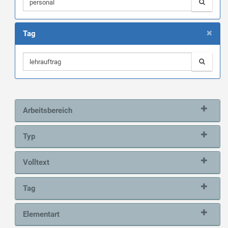
×
Tag
Arbeitsbereich
Typ
Volltext
Tag
Elementart