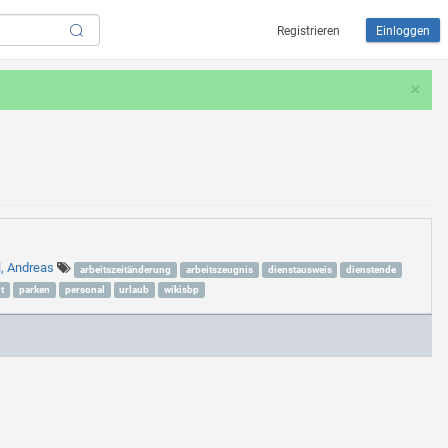
Registrieren
Einloggen
×
l, Andreas
arbeitszeitänderung
arbeitszeugnis
dienstausweis
dienstende
t
parken
personal
urlaub
wikisbp