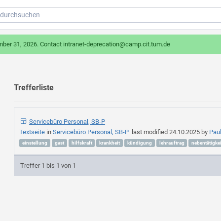
mber 31, 2026. Contact intranet-deprecation@camp.cit.tum.de
Trefferliste
Servicebüro Personal, SB-P
Textseite
in
Servicebüro Personal, SB-P
last modified
24.10.2025
by
Pau
einstellung
gast
hilfskraft
krankheit
kündigung
lehrauftrag
nebentätigkei
Treffer 1 bis 1 von 1