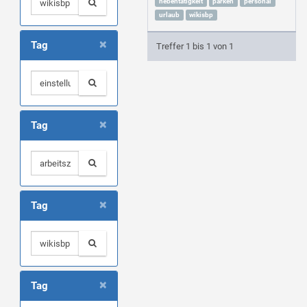
nebentätigkeit
parken
personal
urlaub
wikisbp
×
Tag
Treffer 1 bis 1 von 1
×
Tag
×
Tag
×
Tag