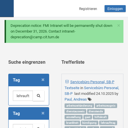
Registrieren
Einloggen
×
Deprecation notice: FMI Intranet will be permanently shut down
on December 31, 2026. Contact intranet-
deprecation@camp.cit.tum.de
Suche eingrenzen
Trefferliste
×
Tag
Servicebüro Personal, SB-P
Textseite
in
Servicebüro Personal,
SB-P
last modified
24.10.2025
by
Paul, Andreas
arbeitszeitänderung
arbeitszeugnis
×
dienstausweis
dienstende
Tag
einstellung
gast
hilfskraft
krankheit
kündigung
lehrauftrag