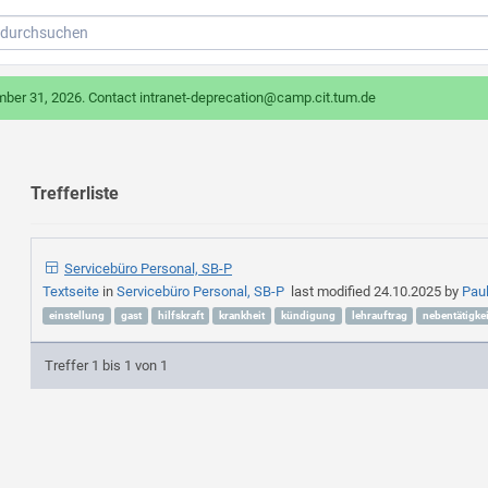
mber 31, 2026. Contact intranet-deprecation@camp.cit.tum.de
Trefferliste
Servicebüro Personal, SB-P
Textseite
in
Servicebüro Personal, SB-P
last modified
24.10.2025
by
Pau
einstellung
gast
hilfskraft
krankheit
kündigung
lehrauftrag
nebentätigkei
Treffer 1 bis 1 von 1