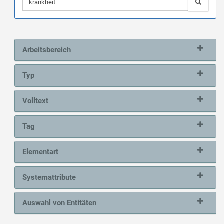
Arbeitsbereich
Typ
Volltext
Tag
Elementart
Systemattribute
Auswahl von Entitäten