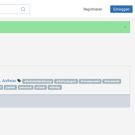
Registrieren
Einloggen
×
l, Andreas
arbeitszeitänderung
arbeitszeugnis
dienstausweis
dienstende
t
parken
personal
urlaub
wikisbp