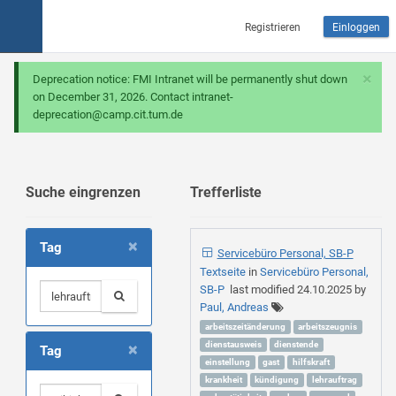
Registrieren
Einloggen
×
Deprecation notice: FMI Intranet will be permanently shut down
on December 31, 2026. Contact intranet-
deprecation@camp.cit.tum.de
Suche eingrenzen
Trefferliste
×
Tag
Servicebüro Personal, SB-P
Textseite
in
Servicebüro Personal,
SB-P
last modified
24.10.2025
by
Paul, Andreas
arbeitszeitänderung
arbeitszeugnis
×
dienstausweis
dienstende
Tag
einstellung
gast
hilfskraft
krankheit
kündigung
lehrauftrag