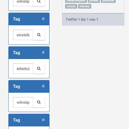
nebentätigkeit
parken
personal
urlaub
wikisbp
×
Tag
Treffer 1 bis 1 von 1
×
Tag
×
Tag
×
Tag