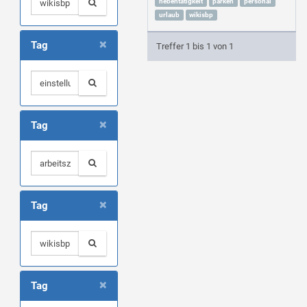
nebentätigkeit
parken
personal
urlaub
wikisbp
×
Tag
Treffer 1 bis 1 von 1
×
Tag
×
Tag
×
Tag