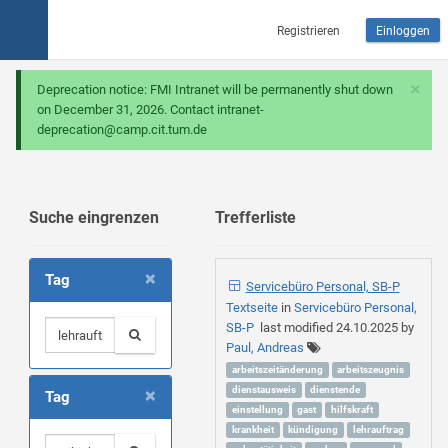
Registrieren
Einloggen
×
Deprecation notice: FMI Intranet will be permanently shut down
on December 31, 2026. Contact intranet-
deprecation@camp.cit.tum.de
Suche eingrenzen
Trefferliste
×
Tag
Servicebüro Personal, SB-P
Textseite
in
Servicebüro Personal,
SB-P
last modified
24.10.2025
by
Paul, Andreas
arbeitszeitänderung
arbeitszeugnis
×
dienstausweis
dienstende
Tag
einstellung
gast
hilfskraft
krankheit
kündigung
lehrauftrag