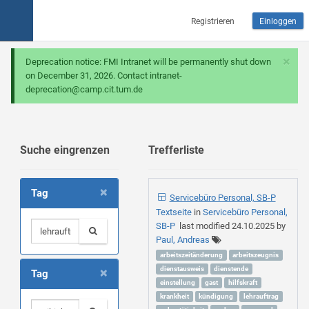
Registrieren
Einloggen
×
Deprecation notice: FMI Intranet will be permanently shut down
on December 31, 2026. Contact intranet-
deprecation@camp.cit.tum.de
Suche eingrenzen
Trefferliste
×
Tag
Servicebüro Personal, SB-P
Textseite
in
Servicebüro Personal,
SB-P
last modified
24.10.2025
by
Paul, Andreas
arbeitszeitänderung
arbeitszeugnis
×
dienstausweis
dienstende
Tag
einstellung
gast
hilfskraft
krankheit
kündigung
lehrauftrag