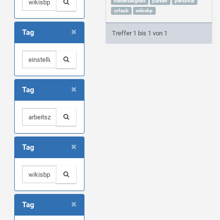
nebentätigkeit
parken
personal
urlaub
wikisbp
×
Tag
Treffer 1 bis 1 von 1
×
Tag
×
Tag
×
Tag