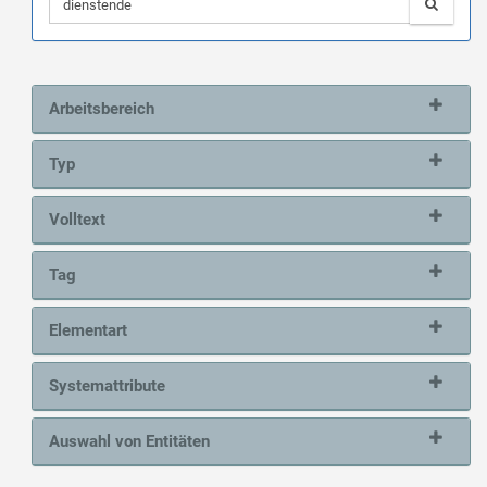
Arbeitsbereich
Typ
Volltext
Tag
Elementart
Systemattribute
Auswahl von Entitäten