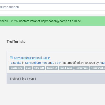
mber 31, 2026. Contact intranet-deprecation@camp.cit.tum.de
Trefferliste
Servicebüro Personal, SB-P
Textseite
in
Servicebüro Personal, SB-P
last modified
24.10.2025
by
Pau
einstellung
gast
hilfskraft
krankheit
kündigung
lehrauftrag
nebentätigkei
Treffer 1 bis 1 von 1