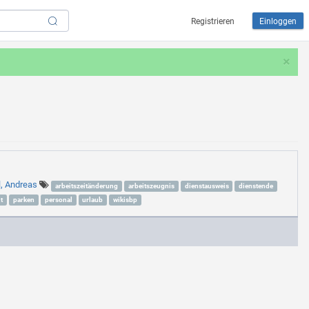
Registrieren
Einloggen
×
l, Andreas
arbeitszeitänderung
arbeitszeugnis
dienstausweis
dienstende
t
parken
personal
urlaub
wikisbp