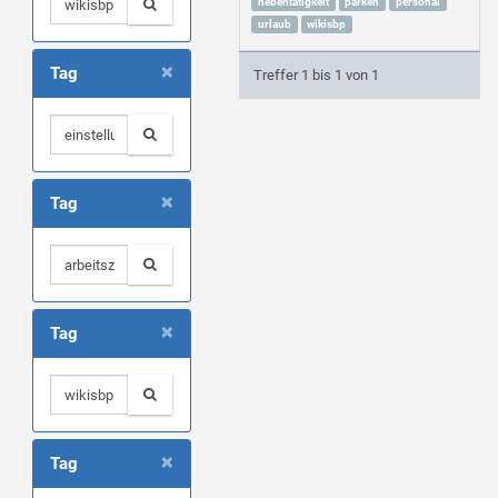
nebentätigkeit
parken
personal
urlaub
wikisbp
×
Tag
Treffer 1 bis 1 von 1
×
Tag
×
Tag
×
Tag