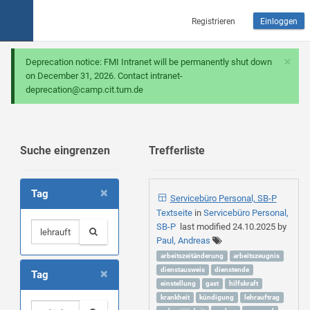
Registrieren
Einloggen
×
Deprecation notice: FMI Intranet will be permanently shut down
on December 31, 2026. Contact intranet-
deprecation@camp.cit.tum.de
Suche eingrenzen
Trefferliste
×
Tag
Servicebüro Personal, SB-P
Textseite
in
Servicebüro Personal,
SB-P
last modified
24.10.2025
by
Paul, Andreas
arbeitszeitänderung
arbeitszeugnis
×
dienstausweis
dienstende
Tag
einstellung
gast
hilfskraft
krankheit
kündigung
lehrauftrag