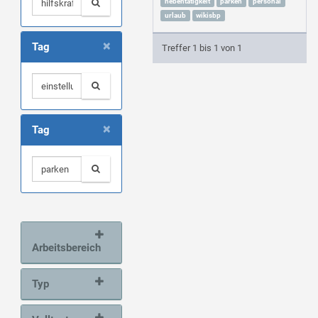
nebentätigkeit
parken
personal
urlaub
wikisbp
×
Tag
Treffer 1 bis 1 von 1
×
Tag
Arbeitsbereich
Typ