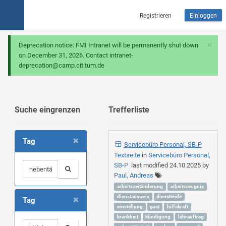
Registrieren
Einloggen
×
Deprecation notice: FMI Intranet will be permanently shut down
on December 31, 2026. Contact intranet-
deprecation@camp.cit.tum.de
Suche eingrenzen
Trefferliste
×
Tag
Servicebüro Personal, SB-P
Textseite
in
Servicebüro Personal,
SB-P
last modified
24.10.2025
by
Paul, Andreas
arbeitszeitänderung
arbeitszeugnis
×
dienstausweis
dienstende
Tag
einstellung
gast
hilfskraft
krankheit
kündigung
lehrauftrag