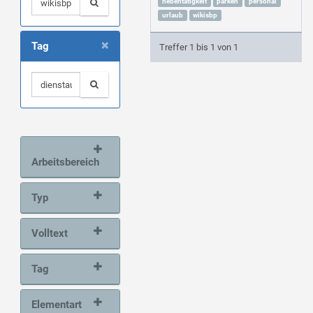
nebentätigkeit
parken
personal
urlaub
wikisbp
×
Tag
Treffer 1 bis 1 von 1
Arbeitsbereich
Typ
Volltext
Tag
Elementart