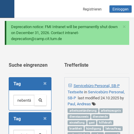
Registrieren
Einloggen
×
Deprecation notice: FMI Intranet will be permanently shut down
on December 31, 2026. Contact intranet-
deprecation@camp.cit.tum.de
Suche eingrenzen
Trefferliste
×
Tag
Servicebüro Personal, SB-P
Textseite
in
Servicebüro Personal,
SB-P
last modified
24.10.2025
by
Paul, Andreas
arbeitszeitänderung
arbeitszeugnis
×
dienstausweis
dienstende
Tag
einstellung
gast
hilfskraft
krankheit
kündigung
lehrauftrag