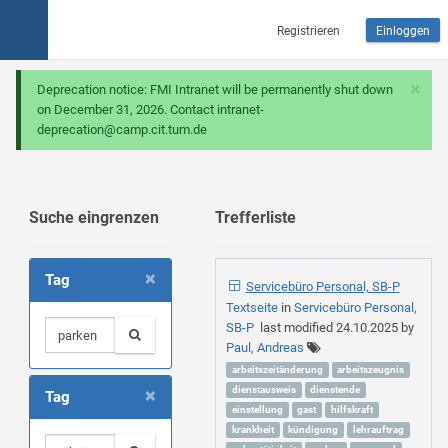
Registrieren
Einloggen
×
Deprecation notice: FMI Intranet will be permanently shut down
on December 31, 2026. Contact intranet-
deprecation@camp.cit.tum.de
Suche eingrenzen
Trefferliste
×
Tag
Servicebüro Personal, SB-P
Textseite
in
Servicebüro Personal,
SB-P
last modified
24.10.2025
by
Paul, Andreas
arbeitszeitänderung
arbeitszeugnis
×
dienstausweis
dienstende
Tag
einstellung
gast
hilfskraft
krankheit
kündigung
lehrauftrag