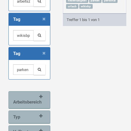
nebentätigkeit
parken
personal
urlaub
wikisbp
×
Tag
Treffer 1 bis 1 von 1
×
Tag
Arbeitsbereich
Typ