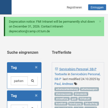
Registrieren
Einloggen
×
Deprecation notice: FMI Intranet will be permanently shut down
on December 31, 2026. Contact intranet-
deprecation@camp.cit.tum.de
Suche eingrenzen
Trefferliste
×
Tag
Servicebüro Personal, SB-P
Textseite
in
Servicebüro Personal,
SB-P
last modified
24.10.2025
by
Paul, Andreas
arbeitszeitänderung
arbeitszeugnis
×
dienstausweis
dienstende
Tag
einstellung
gast
hilfskraft
krankheit
kündigung
lehrauftrag