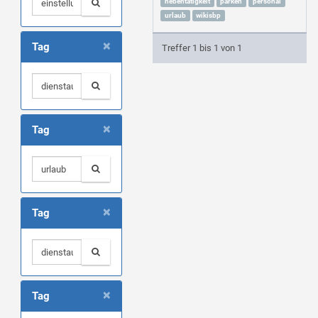
nebentätigkeit
parken
personal
urlaub
wikisbp
×
Tag
Treffer 1 bis 1 von 1
×
Tag
×
Tag
×
Tag