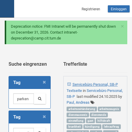
Registrieren
Einloggen
×
Deprecation notice: FMI Intranet will be permanently shut down
on December 31, 2026. Contact intranet-
deprecation@camp.cit.tum.de
Suche eingrenzen
Trefferliste
×
Tag
Servicebüro Personal, SB-P
Textseite
in
Servicebüro Personal,
SB-P
last modified
24.10.2025
by
Paul, Andreas
arbeitszeitänderung
arbeitszeugnis
×
dienstausweis
dienstende
Tag
einstellung
gast
hilfskraft
krankheit
kündigung
lehrauftrag