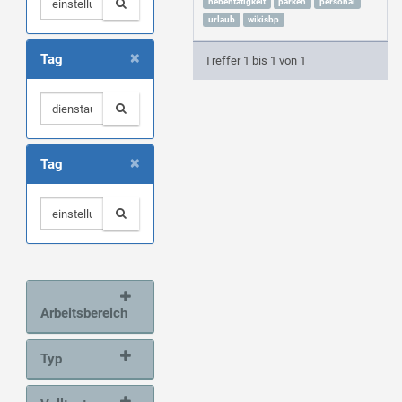
nebentätigkeit
parken
personal
urlaub
wikisbp
×
Tag
Treffer 1 bis 1 von 1
×
Tag
Arbeitsbereich
Typ