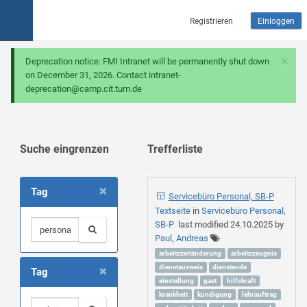
Registrieren
Einloggen
×
Deprecation notice: FMI Intranet will be permanently shut down
on December 31, 2026. Contact intranet-
deprecation@camp.cit.tum.de
Suche eingrenzen
Trefferliste
×
Tag
Servicebüro Personal, SB-P
Textseite
in
Servicebüro Personal,
SB-P
last modified
24.10.2025
by
Paul, Andreas
arbeitszeitänderung
arbeitszeugnis
×
dienstausweis
dienstende
Tag
einstellung
gast
hilfskraft
krankheit
kündigung
lehrauftrag