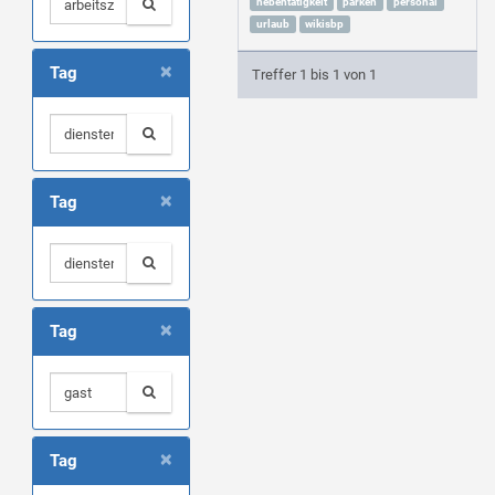
nebentätigkeit
parken
personal
urlaub
wikisbp
×
Tag
Treffer 1 bis 1 von 1
×
Tag
×
Tag
×
Tag