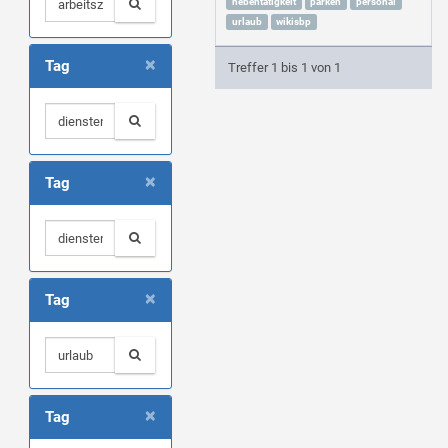
nebentätigkeit
parken
personal
urlaub
wikisbp
×
Tag
Treffer 1 bis 1 von 1
×
Tag
×
Tag
×
Tag