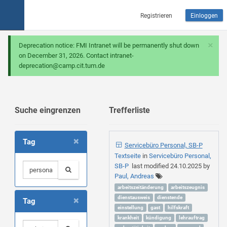
Registrieren
Einloggen
×
Deprecation notice: FMI Intranet will be permanently shut down
on December 31, 2026. Contact intranet-
deprecation@camp.cit.tum.de
Suche eingrenzen
Trefferliste
×
Tag
Servicebüro Personal, SB-P
Textseite
in
Servicebüro Personal,
SB-P
last modified
24.10.2025
by
Paul, Andreas
arbeitszeitänderung
arbeitszeugnis
×
dienstausweis
dienstende
Tag
einstellung
gast
hilfskraft
krankheit
kündigung
lehrauftrag