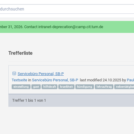
mber 31, 2026. Contact intranet-deprecation@camp.cit.tum.de
Trefferliste
Servicebüro Personal, SB-P
Textseite
in
Servicebüro Personal, SB-P
last modified
24.10.2025
by
Pau
einstellung
gast
hilfskraft
krankheit
kündigung
lehrauftrag
nebentätigkei
Treffer 1 bis 1 von 1