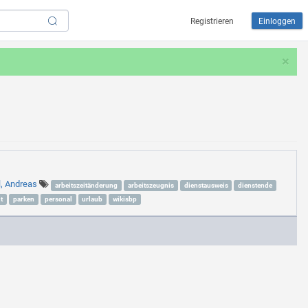
Registrieren
Einloggen
×
l, Andreas
arbeitszeitänderung
arbeitszeugnis
dienstausweis
dienstende
t
parken
personal
urlaub
wikisbp